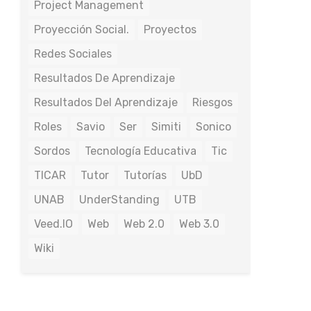
Project Management
Proyección Social.
Proyectos
Redes Sociales
Resultados De Aprendizaje
Resultados Del Aprendizaje
Riesgos
Roles
Savio
Ser
Simiti
Sonico
Sordos
Tecnología Educativa
Tic
TICAR
Tutor
Tutorías
UbD
UNAB
UnderStanding
UTB
Veed.IO
Web
Web 2.0
Web 3.0
Wiki