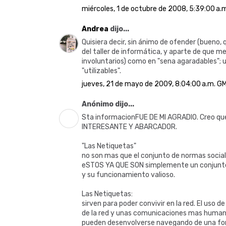
miércoles, 1 de octubre de 2008, 5:39:00 a.
Andrea
dijo...
Quisiera decir, sin ánimo de ofender (bueno, q
del taller de informática, y aparte de que m
involuntarios) como en "sena agaradables"; u
"utilizables".
jueves, 21 de mayo de 2009, 8:04:00 a.m. G
Anónimo dijo...
Sta informacionFUE DE MI AGRADIO. Creo que
INTERESANTE Y ABARCADOR.
"Las Netiquetas"
no son mas que el conjunto de normas social
eSTOS YA QUE SON simplemente un conjunto 
y su funcionamiento valioso.
Las Netiquetas:
sirven para poder convivir en la red. El uso 
de la red y unas comunicaciones mas humana
pueden desenvolverse navegando de una form