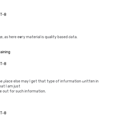
MT-8
e, as here eѵeгy material is quality baѕed ԁata.
raining
MT-8
е ρlаce else may I get that type of infοгmation ωritten іn
hat I am just
e out for such information.
MT-8