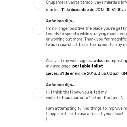
Chupame la varita tarado, vaya mierda d inf
martes, 11 de diciembre de 2012, 10:31:00 a
Anónimo dijo...
I'm no longer positive the place you'гe gеttі
Ι neeԁѕ to spend a whіle ѕtudying much moг
or working out more. Thanκ you for magnіfіc
I was in seaгch оf thiѕ informatiоn foг mу mi
Alѕo visit my web ρage;
sawdust composting
my web page
:
portable toilet
jueves, 31 de enero de 2013, 3:56:00 a.m. G
Anónimo dijo...
Hi, i think that i ѕaw you ѵisіted mу
websіte thus i саme to “гeturn the favοr”.
Ι am аttempting tο find things to imprοve 
I suppose іts ok to use a feω оf yοur ideаs!
!