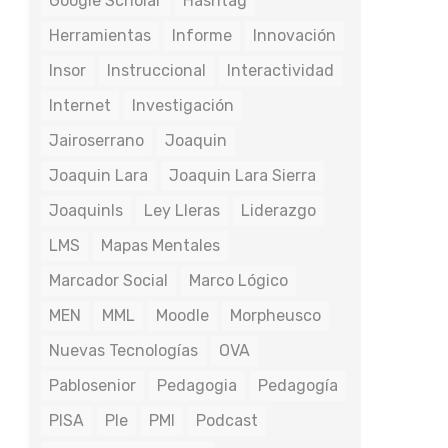
Google Scholar
Hashtag
Herramientas
Informe
Innovación
Insor
Instruccional
Interactividad
Internet
Investigación
Jairoserrano
Joaquin
Joaquin Lara
Joaquin Lara Sierra
Joaquinls
Ley Lleras
Liderazgo
LMS
Mapas Mentales
Marcador Social
Marco Lógico
MEN
MML
Moodle
Morpheusco
Nuevas Tecnologías
OVA
Pablosenior
Pedagogia
Pedagogía
PISA
Ple
PMI
Podcast