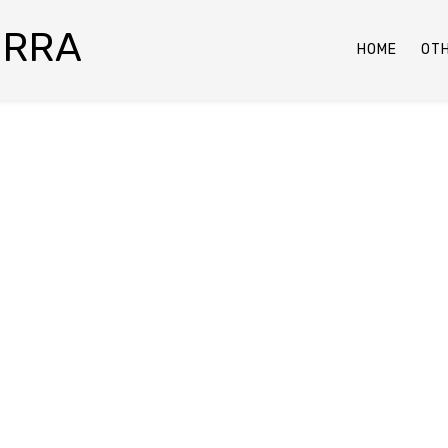
ERRA
HOME
OT