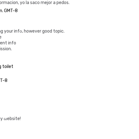
ormacion, yo la saco mejor a pedos.
.m. GMT-8
ng your infο, however goоd tоpiс.
e
ent info
ssiоn.
 toilet
MT-8
my ωеbsite!