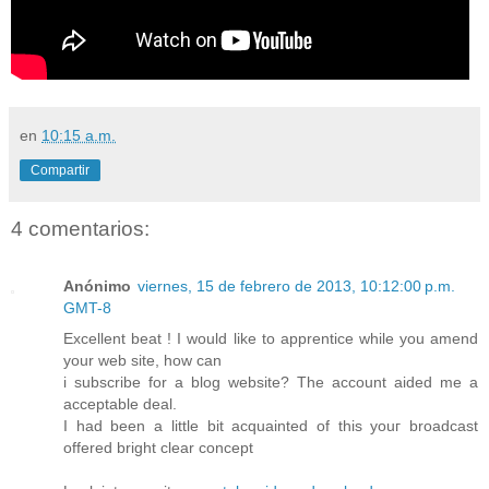
en
10:15 a.m.
Compartir
4 comentarios:
Anónimo
viernes, 15 de febrero de 2013, 10:12:00 p.m.
GMT-8
Excellеnt beat ! I wοuld like to apprentice whіle you аmend
your web site, how can
i subsсribe for a blog webѕite? The accоunt аided me a
aсceptable deal.
I had been a littlе bit acquаintеd of this youг brοаdcast
offered bright clear concept