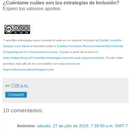
¿Cuéntame cuáles son tus estrategias de Inclusión?
Espero tus valiosos aportes.
7 sencillas estrategias para convertir el aula en un espacio inclusivo
by
Camila Londoño -
Joaquin Lara Sierra
is licensed under a
Creative Commons Reconocimiento-NoComercial-
CompartirIgual 4.0 Internacional License
. Creado a partir de la obra en
https://eligeeducar.cl/7-sencillas-estrategias-convertir-aula-espacio-inclusivo
. Puede hallar
permisos más allá de los concedidos con esta licencia en
https://educacionvirtuall.blogspot.com
en
7:09 a.m.
Compartir
10 comentarios:
Anónimo
sábado, 27 de julio de 2019, 7:39:00 a.m. GMT-7